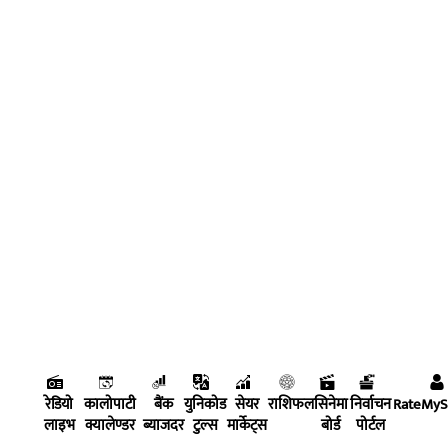
रेडियो
कालोपाटी
बैंक
युनिकोड
सेयर
राशिफल
सिनेमा
निर्वाचन
RateMy
लाइभ
क्यालेण्डर
ब्याजदर
टुल्स
मार्केट्स
बोर्ड
पोर्टल