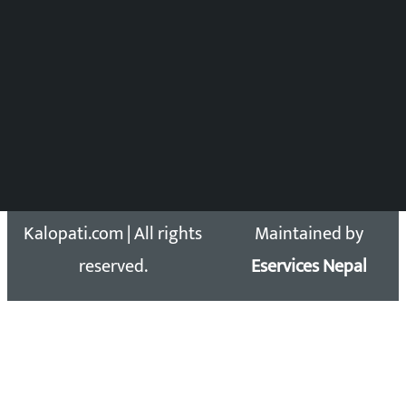
Press Council Reg. : 57-78-79
समाचार डेस्क : 9851406252 (10AM-10PM)
सिधा सम्पर्क:
Email: kalopatinews@gmail.com
Copyright 2026 ©
Developed &
Kalopati.com | All rights
Maintained by
reserved.
Eservices Nepal