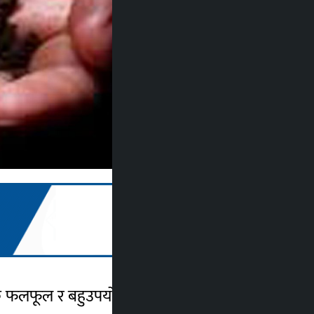
क फलफूल र बहुउपयोगी अन्य बिरुवा वितरण गर्न