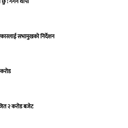
छु’: गगन थापा
सरकारलाई सभामुखको निर्देशन
७ करोड
ोजित २ करोड बजेट