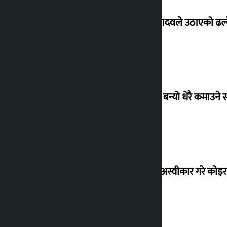
सांसद यादवले उठाएको ढल्क
‘गौंथली’ बन्यो धेरै कमाउने
शेखरले अस्वीकार गरे कोइ