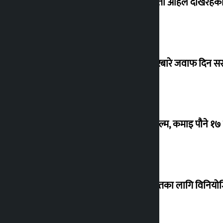
‘देशमा कहिल्यै नभएको शासकीय अराजकता अहिले देखिरहेको 
सांसद यादवले उठाएको ढल्केबर ट्रमा सेन्टरबारे जवाफ दिन 
‘गौंथली’ बन्यो धेरै कमाउने सातौं नेपाली फिल्म, कमाइ पौने १
शेखरले अस्वीकार गरे कोइराला निवास मर्मतका लागि विनिय