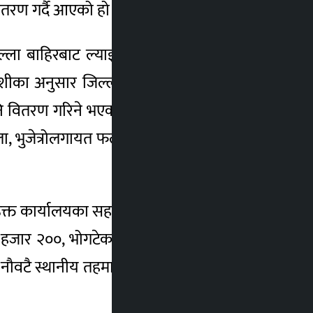
तरण गर्दै आएको हो ।
ला बाहिरबाट ल्याइएका विभिन्न प्रजाजिका ४०
जोशीका अनुसार जिल्ला बाहिरबाट ल्याइएका तथा
नि वितरण गरिने भएको छ । निःशुल्क वितरण गर्न
सला, भुजेत्रोलगायत फलफूल र घासेवालीहरु रहेका
 उक्त कार्यालयका सहायक वन अधिकृत लक्ष्मीराज
हजार २००, भोगटेका तीन हजार, लिचीका ५००,
का नौवटै स्थानीय तहमा १५ हजार ७०० फलफूलका