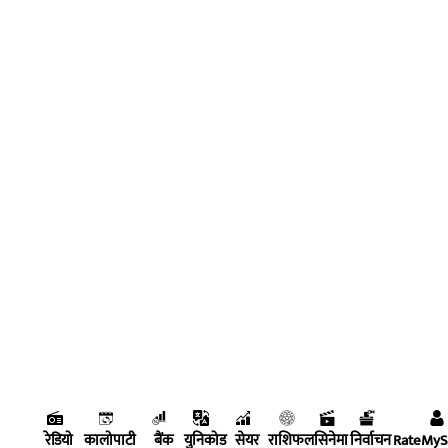
रेडियो
कालोपाटी
बैंक
युनिकोड
सेयर
राशिफल
सिनेमा
निर्वाचन
RateMy