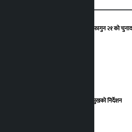
‘राजसंस्था हटेदेखि नेपाललाई दशा लाग्यो, फागुन २१ को चुनाव न
देउवा साउन २६ गते स्वदेश फर्किने
संसद् बैठकमा कालो चस्मा नलगाउन सभामुखको निर्देशन