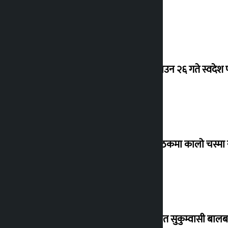
देउवा साउन २६ गते स्वदेश फ
संसद् बैठकमा कालो चस्मा
विस्थापित सुकुम्वासी बालब