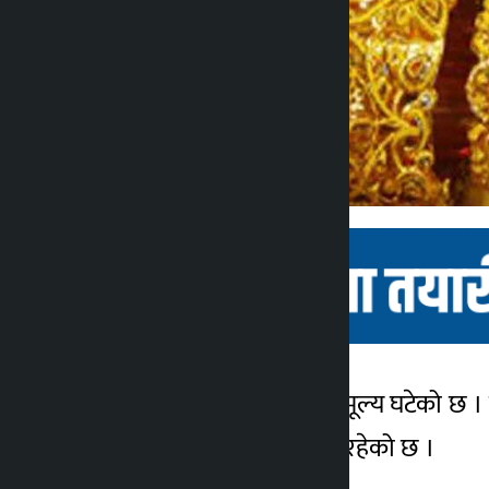
काठमाडौं । शुक्रबार सुनको मूल्य घटेको छ
कालोपाटी
२ सय रुपैयाँमा कारोबार भईरहेको छ ।
४ वर्ष अगाडि