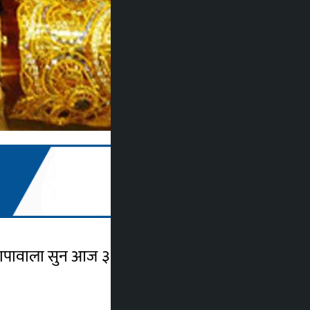
छापावाला सुन आज ३ सय रुपैयाँले घटेर ९७ हजार