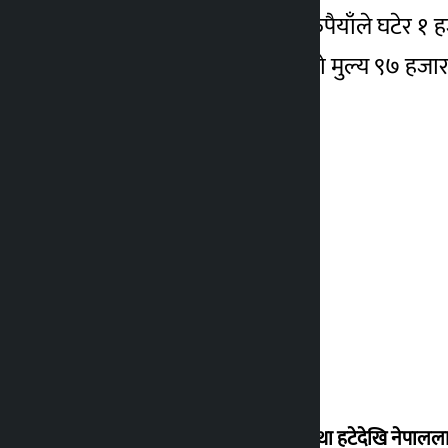
यता चाँदीको मूल्य पनि २५ रुपैयाँले घटेर १
रहेको छ भने बिशिबार यसको मुल्य ९७ हजार
‘राजसंस्था हटेदेखि नेपालला