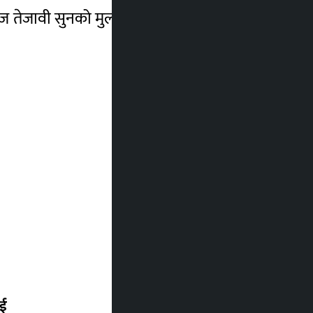
 आज तेजावी सुनको मुल्य प्रतितोला ९६ हजार ७ सय
ाई