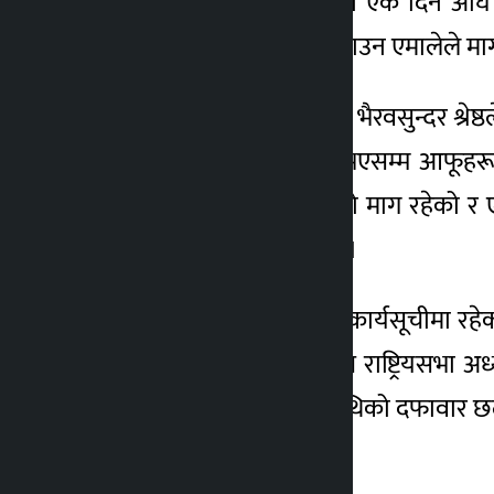
सांसदहरूले बजेट प्रस्तुत गर्ने एक दिन 
संसदीय छानविन समिति बनाउन एमालेले माग
बैठकको सुरुमै एमाले सांसद भैरवसुन्दर श्र
त्यसको निश्पक्ष छानबिन नभएसम्म आफूहरू
समिति गठन गर्न आफूहरुको माग रहेको र ए
बहिष्कार गरेको उनले बताए ।
त्यसलगत्तै एमाले सांसदहरू कार्यसूचीमा 
। एमालेको बहिष्कारका बीच राष्ट्रियसभा अध्य
‘आर्थिक विधेयक, २०७९ माथिको दफावार छलफ