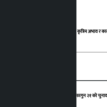
ग्यासको कृत्रिम अभाव र क
‘राजसंस्था हटेदेखि नेपाललाई दशा लाग्यो, फागुन २१ को चुनाव न