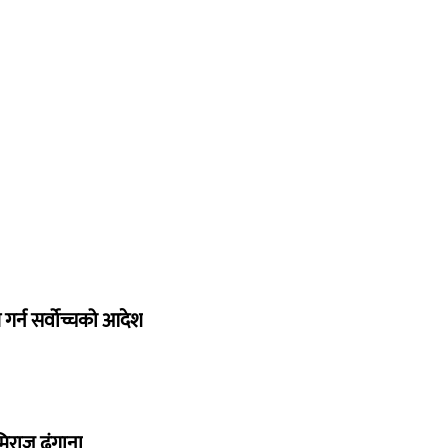
गर्न सर्वोच्चको आदेश
िराज ढुंगाना