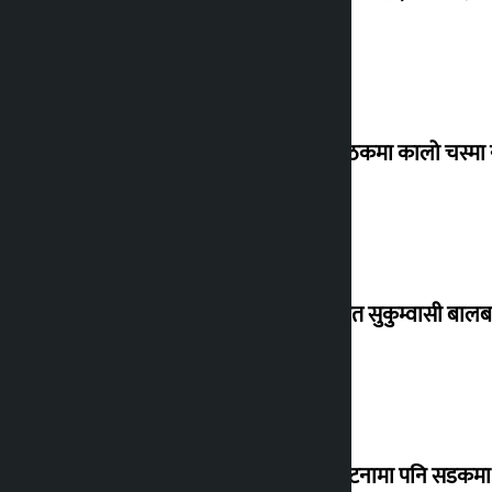
संसद् बैठकमा कालो चस्मा
विस्थापित सुकुम्वासी बालब
‘सानो घटनामा पनि सडकमा उ