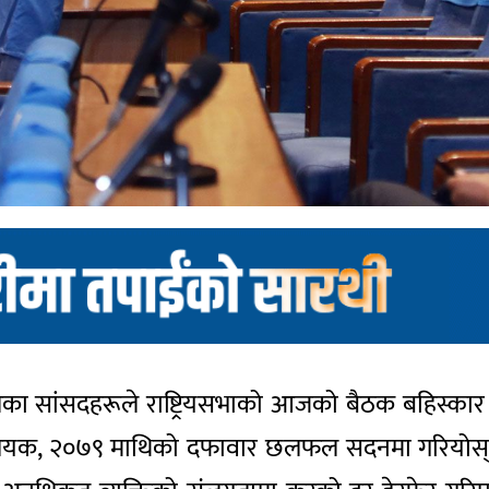
ालेका सांसदहरूले राष्ट्रियसभाको आजको बैठक बहिस्कार
ेयक, २०७९ माथिको दफावार छलफल सदनमा गरियोस्’ भन्ने प