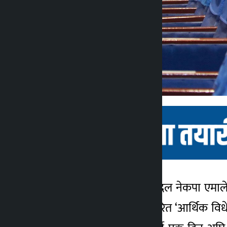
काठमाडौं । प्रमुख प्रतिपक्षी दल नेकपा एम
कालोपाटी
शर्माले प्रतिनिधिसभाबाट पारित ‘आर्थिक विध
४ वर्ष अगाडि