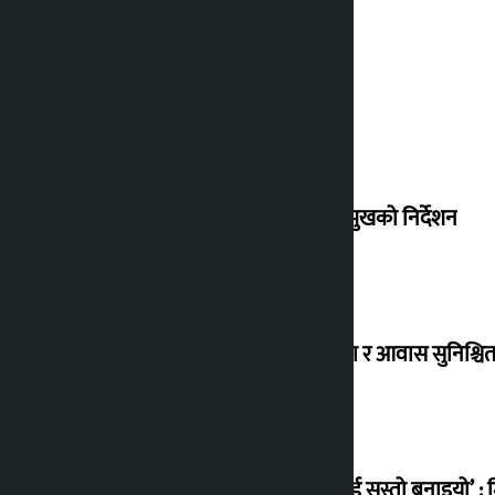
देउवा साउन २६ गते स्वदेश फर्किने
संसद् बैठकमा कालो चस्मा नलगाउन सभामुखको निर्देशन
विस्थापित सुकुम्वासी बालबालिकाको शिक्षा र आवास सुनिश्चित 
‘सानो घटनामा पनि सडकमा उतारेर सेनालाई सस्तो बनाइयो’ : म