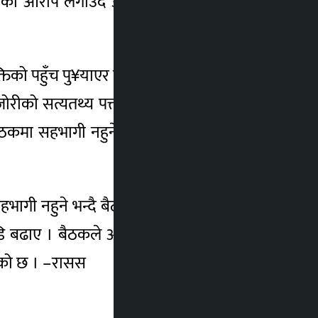
गरिएको आरोप लगाउँदै आएका छन् । उक्त विषयमा
्तिको पहुँच पु¥याएर मुलुकलाई हानी पु¥याएकाले
जोरीको सत्यतथ्य पत्ता लगाउन संसदीय छानबिन
ठकमा सहभागी नहुने निर्णय गरेकाले आफूहरूले
भागी नहुने भन्दै बैठकस्थलबाट बाहिरेएका थिए
ाए । बैठकले अर्थमन्त्री शर्माले प्रस्तुत गरेका
रेको छ । –रासस