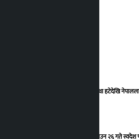
‘राजसंस्था हटेदेखि नेपालला
देउवा साउन २६ गते स्वदेश फ