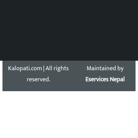
समाचार डेस्क : 9851406252 (10AM-10PM)
सिधा सम्पर्क:
Email: kalopatinews@gmail.com
Copyright 2026 ©
Developed &
Kalopati.com | All rights
Maintained by
reserved.
Eservices Nepal