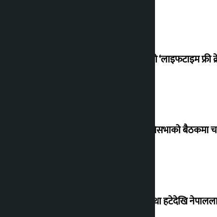
नबिलको ‘लाइफटाइम फ्री क्
प्रतिनिधिसभाको बैठकमा चा
‘राजसंस्था हटेदेखि नेपालला