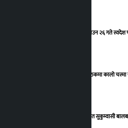
देउवा साउन २६ गते स्वदेश फ
संसद् बैठकमा कालो चस्मा
विस्थापित सुकुम्वासी बालब