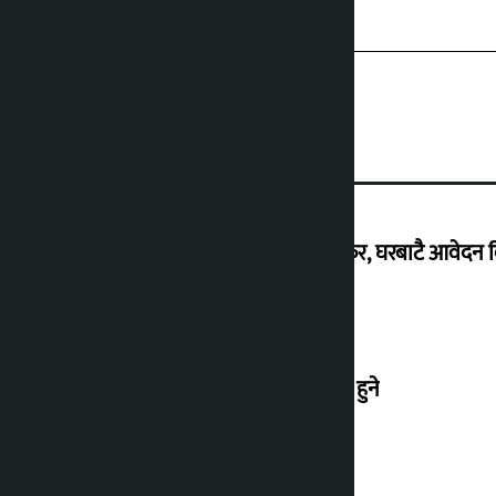
नबिलको ‘लाइफटाइम फ्री क्रेडिट कार्ड’ अफर, घरबाटै आवेदन 
प्रतिनिधिसभाको बैठकमा चार विधेयक पेस हुने