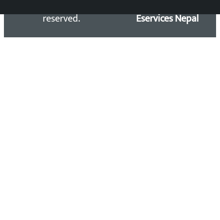
Kalopati.com | All rights
Maintained by
reserved.
Eservices Nepal