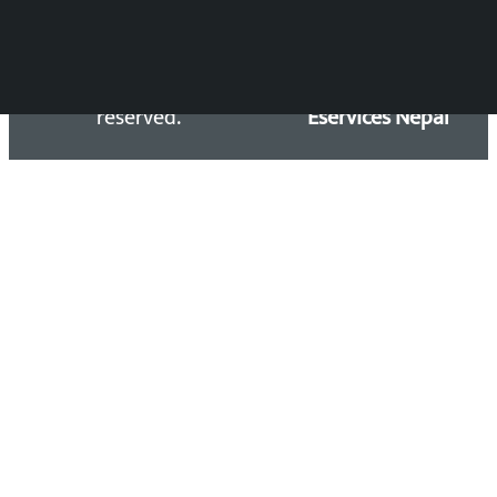
Copyright 2026 ©
Developed &
Kalopati.com | All rights
Maintained by
reserved.
Eservices Nepal