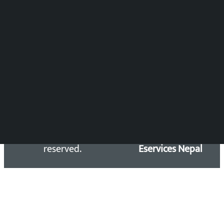
DOIB Reg. No.: 2777/78-79
Press Council Reg. : 57-78-79
समाचार डेस्क : 9851406252 (10AM-10PM)
सिधा सम्पर्क:
Email: kalopatinews@gmail.com
Copyright 2026 ©
Developed &
Kalopati.com | All rights
Maintained by
reserved.
Eservices Nepal