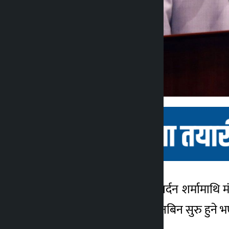
काठमाडौं । पुर्वअर्थमन्त्री जनार्दन शर्मा
कालोपाटी
आरोप लागेका शर्मामाथि छानबिन सुरु हुने 
४ वर्ष अगाडि