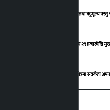
विदेशबाट फर्किँदा अपरिचित व्यक्तिका सुन तथा बहुमूल्य वस्तु
कर्मचारीको नयाँ तलबमान स्वीकृत : न्यूनतम २९ हजारदेखि म
३० जिल्लामा बाढीको जोखिम, नदी तटीय क्षेत्रमा सतर्कता अप