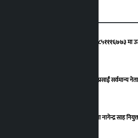
ग्यासको कृत्रिम अभाव र कालोबजारी भए ९८५१११६७७३ मा उजुरी
जय नेपाल पार्टी दर्ता गर्दै धवलशमशेर, दुर्गा प्रसाईं सर्वमान्य नेता 
नेपाल आयल निगमको कार्यकारी निर्देशकमा नागेन्द्र साह नियुक्