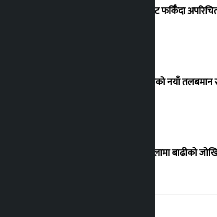
विदेशबाट फर्किँदा अपरिचित 
कर्मचारीको नयाँ तलबमान स
३० जिल्लामा बाढीको जोखिम