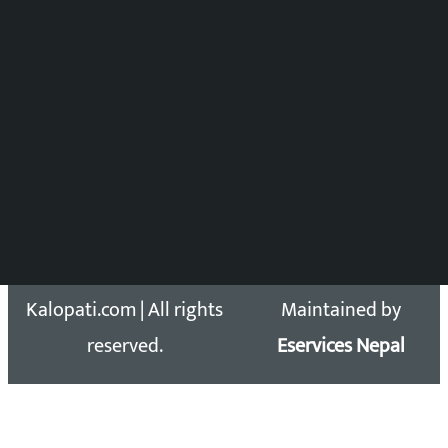
विष्णु आचार्य
DOIB Reg. No.: 2777/78-79
Press Council Reg. : 57-78-79
समाचार डेस्क : 9851406252 (10AM-10PM)
सिधा सम्पर्क:
Email: kalopatinews@gmail.com
Copyright 2026 ©
Developed &
Kalopati.com | All rights
Maintained by
reserved.
Eservices Nepal