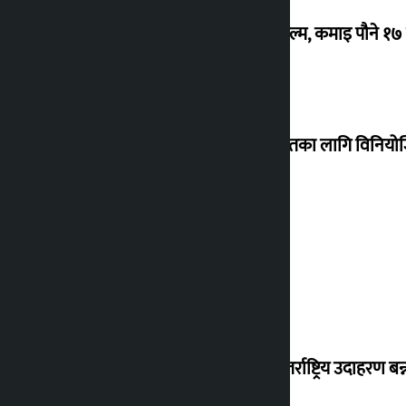
‘गौंथली’ बन्यो धेरै कमाउने सातौं नेपाली फिल्म, कमाइ पौने १
शेखरले अस्वीकार गरे कोइराला निवास मर्मतका लागि विनिय
शुक्रबार सुनको मूल्य कतिले बढ्यो ?
‘करदाता प्रोत्साहन कार्यक्रम सफल भए अन्तर्राष्ट्रिय उदाहरण बन्न 