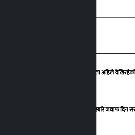
‘देशमा कहिल्यै नभएको शासकीय अराजकता अहिले देखिरहेको 
सांसद यादवले उठाएको ढल्केबर ट्रमा सेन्टरबारे जवाफ दिन 