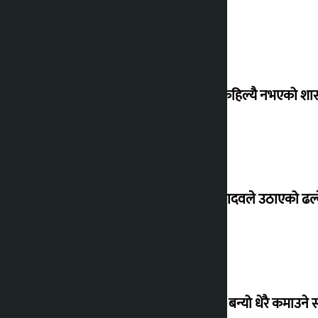
‘देशमा कहिल्यै नभएको शा
सांसद यादवले उठाएको ढल्क
‘गौंथली’ बन्यो धेरै कमाउने