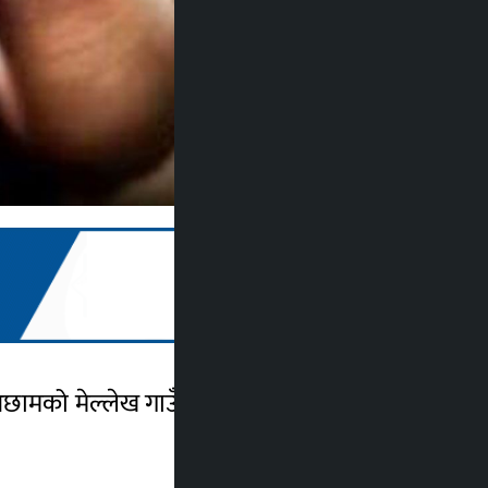
एका अछामको मेल्लेख गाउँपालिका–६ झाडीगाउँका २१