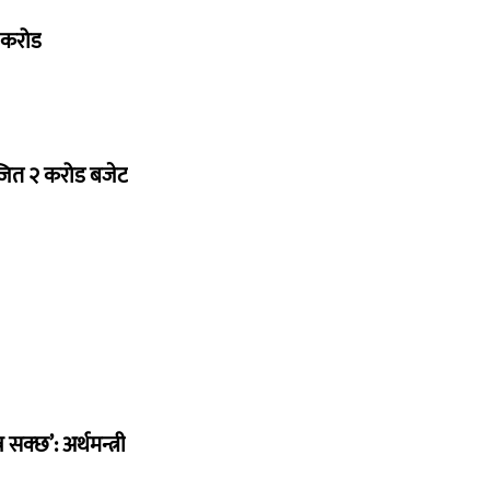
७ करोड
ोजित २ करोड बजेट
सक्छ’: अर्थमन्त्री