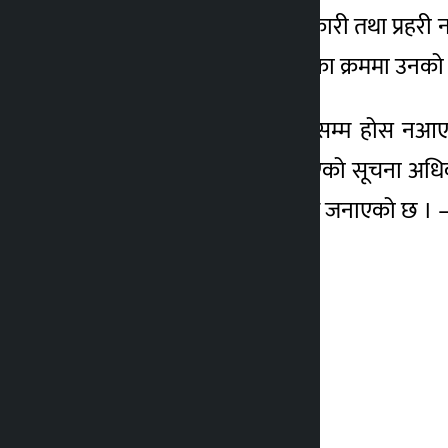
तालिम केन्द्रका सूचना अधिकारी तथा प्रह
लडेर बेहोस भएका र उपचारका क्रममा उनको म
घाइते बोहराको लामो समयसम्म होस नआएप
शिक्षण असपतालमा मृत्यु भएको सूचना अधिका
प्रहरी तालिम केन्द्र दिपायलले जनाएको छ ।