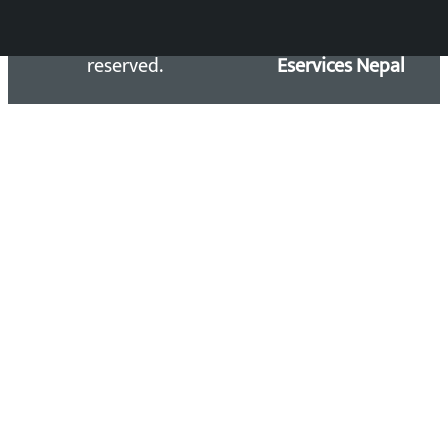
Kalopati.com | All rights
Maintained by
reserved.
Eservices Nepal