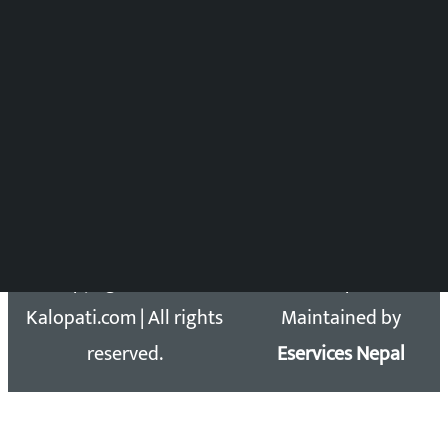
विष्णु आचार्य
DOIB Reg. No.: 2777/78-79
Press Council Reg. : 57-78-79
समाचार डेस्क : 9851406252 (10AM-10PM)
सिधा सम्पर्क:
Email: kalopatinews@gmail.com
Copyright 2026 ©
Developed &
Kalopati.com | All rights
Maintained by
reserved.
Eservices Nepal