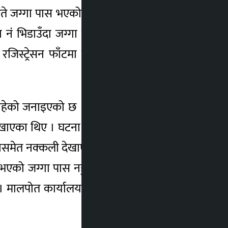
ते जग्गा पास भएको पूर्जा दिएका थिए । सोमबार
ा नं भिडाउँदा जग्गा नै नभएको पुष्टी भएको हो ।
रजिस्ट्रेसन फाँटमा कार्यरत कर्मचारी यादवलाई
फरार रहेको जनाइएको छ । पीडितका अनुसार नक्कली
ेखाएका थिए । घटना विवरणअनुसार रेग्मीले पूर्जा
गासमेत नक्कली देखाएका थिए । प्रहरीका अनुसार
नभएको जग्गा पास नहुने भएपछि रेग्मीले बनेपाको
िए । मालपोत कार्यालयले भने हाल अनलाइनमार्फत