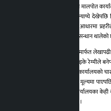
उक्त जग्गा गत असार ३० गते मालपोत कार्या
पूर्जामा निर्मलाको नक्कली ल्याप्चे देखेपछ
तत्कालै उपे्रतीको उजुरीका आधारमा प्रहर
मङ्गलबार पक्राउ गरी गरी अनुसन्धान थालेको
जग्गा पास गर्न भू–सेवा केन्द्रमार्फत लेख
जग्गा बिक्री गर्ने गिरोहका नाइके रेग्मीले
मात्रै नक्कली बनाएनन्, वडा कार्यालयको 
राम्रो स्थानको धेरै जग्गा कम मूल्यमा पाए
जग्गा बिक्री गर्न मालपोत कार्यालयका के
जग्गा पास गराउँदै आएको छ ।