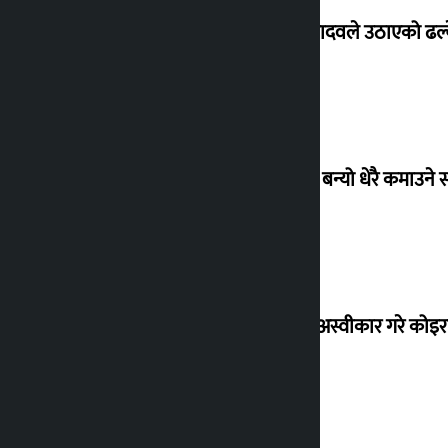
सांसद यादवले उठाएको ढल्क
‘गौंथली’ बन्यो धेरै कमाउने
शेखरले अस्वीकार गरे कोइ