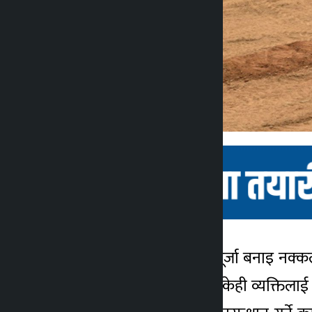
काभ्रेपलाञ्चोक । फर्जी लालपूर्जा बनाइ नक्
कालोपाटी
बनाइ बिक्री गरेको आरोपमा केही व्यक्तिलाई प
४ वर्ष अगाडि