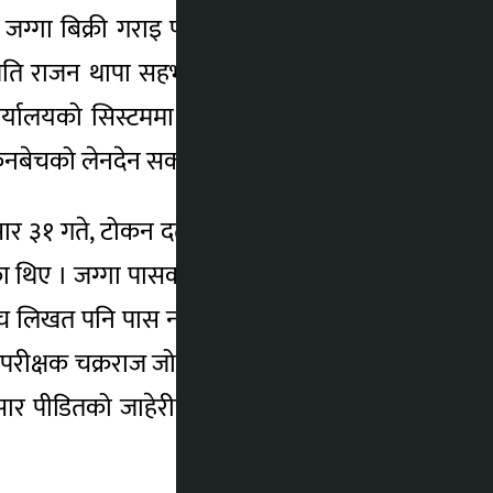
ा जग्गा बिक्री गराइ पास गराएको अनुसन्धानबाट
 पति राजन थापा सहभागी भएका हुन् । अनलाइन
र्यालयको सिस्टममा फोटो नलिइ बाहिर खिचाइ
गा किनबेचको लेनदेन सकार्न लगाएका थिए ।
र ३१ गते, टोकन दर्ता नम्बर १३०४, रजिस्टे«सन
 थिए । जग्गा पासका सबै प्रक्रिया नक्कली थियो
ाँच लिखत पनि पास नभएका बेला १३०४ टोकन नं
उपरीक्षक चक्रराज जोशीले सरकारी छाप, दस्तखत
नुसार पीडितको जाहेरीका आधारमा नक्कली जग्गा