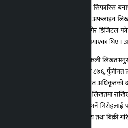
हुँदै नभएको जग्गाको पूर्जा र सिफारिस बन
खेुलेको हो । सोही जग्गाको अफलाइन लिख
नभएको जग्गाको लिखत लगेर डिजिटल फोटो
निर्मलालाई ल्याप्चे लगाउन लगाएका थिए । अर्
त्यसअघि थापा दम्पत्तीले नक्कली लिखतअनुस
दस्तुर रु. एक लाख ५१ हजार ८७६, पुँजीगत ल
। बैंकको भौचर, छाप, मालपोत अधिकृतको 
राखिएको पाइएको छ । उक्त लिखतमा राखिएका
किर्ते गरी सर्वसाधारण ठगी गर्ने गिरोहल
बिक्री गर्ने गिरोहमा संलग्न अन्य तथा बिक्र