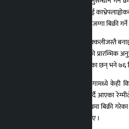
गरेको उजुरीका आधारमा अनुसन्धान गर्ने क्
धादिङको जीवनपुर–५ घर भई काभ्रेपलाञ्चोकक
। यादव र भण्डारीले नक्कली जग्गा बिक्री गर्
नक्सादेखि पूर्जासमेत सबै सक्कलीजस्तै बन
गरिदिएको ७६ कित्ता बनाएको प्रारम्भिक अनुस
जग्गा पास गरिसकेको बताएका छन् भने ७६ कित
मालपोतको रेकर्डमा उक्त जग्गामध्ये केही
वर्षदेखि बनेपामा बसोबास गर्दै आएका रेग्म
आठ आना जग्गा रु. ५५ लाखमा बिक्री गरेका
राखेर उप्रेतीलाई देखाएका थिए ।