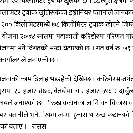
मा २२ किलोमिटर ट्रयाक खुलेको छ । डडेल्धुरा क्षेत्रमा
िलोमिटर ट्रयाक खुलिसकेको इञ्जीनियर घतानीले जानकारी
ा २०० किलोमिटरमध्ये ७८ किलोमिटर ट्रयाक खोल्ने जिम्म
योजना २०७४ सालमा महाकाली करिडोरमा परिणत गरिएको ह
जनमा भने विगतको भन्दा घटाएको छ । गत वर्ष रु. 
 कार्यालयले जनाएको छ ।
ाको काम ढिलाइ भइरहेको देखिन्छ । करिडोरअन्तर्गत कञ्
ल्धुरामा १० हजार ४७६, बैतडीमा चार हजार ५९६ र दार्चु
ालयले जनाएको छ । “रुख कटानका लागि वन विकास कोषमा
ियर घतानीले भने, “रकम जम्मा हुनासाथ रुख कटानको विष
केको बताए । –रासस