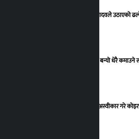
सांसद यादवले उठाएको ढल्क
‘गौंथली’ बन्यो धेरै कमाउने
शेखरले अस्वीकार गरे कोइ