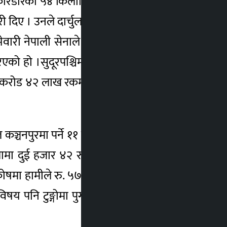
 करिडोरको ५४ किलोमिटर ट्रयाक खुलाउनुपर्ने छ ।
 दिए । उनले दार्चुलामा २०० किलोमिटरमध्ये ९४
ेवारी नेपाली सेनाले पाएको छ । वि.सं २०६६ मा
ो ।सुदूरपश्चिम प्रदेशको महत्वपूर्ण करिडोर
७९ करोड ४२ लाख रकम विनियोजना भएकामा चालु
चनपुरमा पर्ने ११ किलोमिटर क्षेत्रमा एक हजार
लामा दुई हजार ४२ रुख कटान गर्नुपर्ने महाकाली
 हामीले रु. ५७ करोड रकम जम्मा गर्नुपर्नेमा
य पनि टुङ्गोमा पुग्छ ।” उनले करिडोरअन्तर्गत