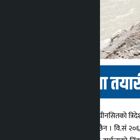
महेन्द्रनगर । नेपाल, भारत र चीनसितको त्
कालोपाटी
प्रगतिको गति सन्तोषजनक छैन । वि.सं २०६६
४ वर्ष अगाडि