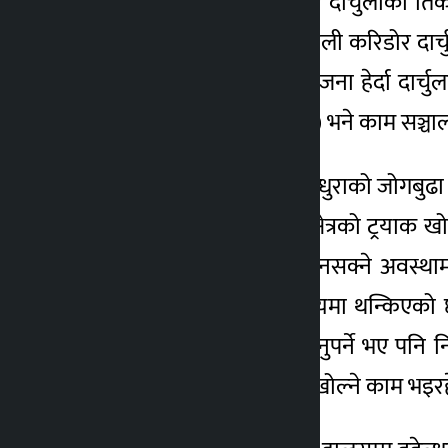
ब्रह्मदेवबाट डडेल्धुरा, बैतडी र दार्चुलाक
गतिमा भइरहेको छ । महाकाली करिडोर दार्च
भइरहेको बताए । “पूरै आयोजना हेर्दा दार्
“शून्य विन्दुबाट (ब्रह्मदेव क्षेत्र) भने काम 
कञ्चनपुरको ब्रह्मदेवदेखि डडेल्धुराको जोगबु
काम भने हुन सकेन । उक्त क्षेत्रको ट्रय
निर्माण व्यवसायी काम गर्न नसक्ने अवस्थ
कटानको विषय वन मन्त्रालयमा थन्किएको छ ।”
ट्रयाक २०८० भित्र खोलिसक्नुपर्ने भए पनि न
बाँकी तीन जिल्लामा ट्रयाक खोल्ने काम भइ