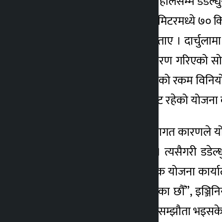
योजना कार्यालयका अनुसार हालसम्म डडेल्धुरा
त्यसैगरी बैतडीमा १४५ किलोमिटरमध्ये ७० क
किलोमिटर ट्रयाक खुलेको बताए । दार्चुलाम
दार्चुला–तिंकर सडक नामाकरण गरिएको सो 
मानिए पनि सरकारले योजनाको रकम विनियो
आवमा रु. ४१ करोडमात्रै बजेट रहेको योजना
रुख कटानलगायतका प्रक्रियागत कारणले योजन
९५१ रुख कटान गर्नुपर्ने छ । त्यसैगरी डडे
करिडोर दार्चुला– तिंकर सडक योजना कार्य
रु. ३७ करोड जम्मा गरिसकेका छौँ”, इञ्जिन
सबैतिर ट्रयाक खोल्न ठेक्का सम्झौता भइस