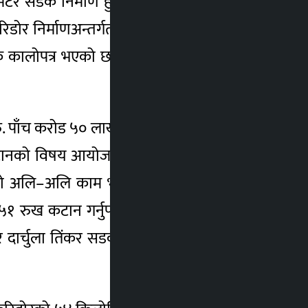
मिटर सडक निर्माण हुँदैछ । निर्माणको काम सुस्त
ोर निर्माणअन्तर्गत सबैतिर ट्रयाक खोल्ने काम
क कालोपत्र भएको छ ।” इञ्जिनियर घतानीले भने,
ा रु. पाँच करोड ५० लाखमा ठेक्का सम्झौता भए पनि
 कटानको विषय आयोजनाले टुङ्गोमा लगाउन नसक्दा
्माणको अलि–अलि काम भएको छ”, उनले भने, “रुख
९५१ रुख कटान गर्नुपर्ने छ । उक्त १५ किलोमिटर
डोर दार्चुला तिंकर सडक योजनाले करिडोरअन्तर्गत