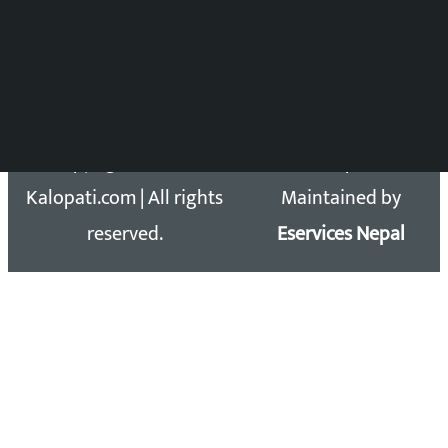
समाचार डेस्क : 9851406252 (10AM-10PM)
सिधा सम्पर्क:
Email: kalopatinews@gmail.com
Copyright 2026 ©
Developed &
Kalopati.com | All rights
Maintained by
reserved.
Eservices Nepal