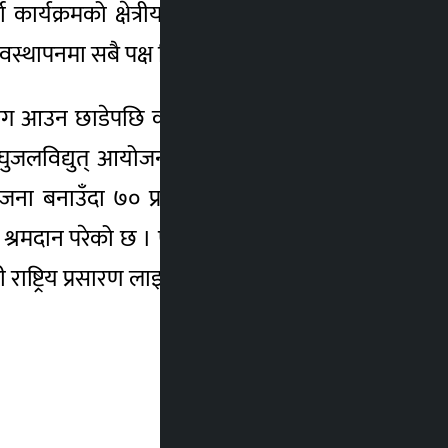
र्यक्रमको क्षेत्रीय सेवा केन्द्रका रुपमा रहेको
ापनमा सबै पक्ष जिम्मेवार हुनुपर्ने बताए ।
 आउन छाडेपछि कार्यक्रम नै रोकिएको अध्यक्ष
 लघुजलविद्युत् आयोजनामा आर्थिक सहयोग गर्थे ।
योजना बनाउँदा ७० प्रतिशतसम्म अनुदान उपलब्ध
ा श्रमदान परेको छ । एक आँकडाअनुसार नेपालमा
ाष्ट्रिय प्रसारण लाइन बाहिर छ । -रासस