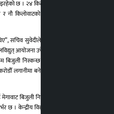
न भइरहेको छ । २४ किलोवाटको गौँदीखोला पहिलो,
ा र नौ किलोवाटको काउलेखोला लघुजलविद्युत्
 थिए”, सचिव सुवेदीले भने, “पछि वैकल्पिक ऊर्जा
ुजलविद्युत् आयोजना उपेक्षामा परेको उनको भनाइ छ
म बिजुली निस्कन्छ । प्राविधिज्ञका अनुसार एक
ा करोडौँ लगानीमा बनेका लघुजलविद्युत् आयोजना
मेगावाट बिजुली निस्कन्छ । २२ हजार घरधुरीमा
र छ । केन्द्रीय विद्युत् नपुगेका अरु पालिकाका