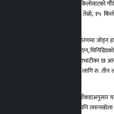
विकल्पका रुपमा मात्र । १८ किलोवाटको गौँ
२१ किलोवाटको गौँदीखोला तेस्रो, १५ कि
आयोजना बन्द भएको छ ।
“मिनिग्रिडमार्फत केन्द्रीय प्रसारणमा जोड्
प्रवद्र्धन केन्द्रले पनि चासो दिएन, मिनिग्
। पूर्ण क्षमतामा चलेमा दुदिलाभाटीका छ 
किलोवाट विद्युत् उत्पादनका लागि रु. ती
जोखिममा छन् ।
जिल्ला समन्वय समितिको आँकडाअनुसार यहाँ
उज्यालो पुगेको छ । अहिले पनि तमानखोला र न