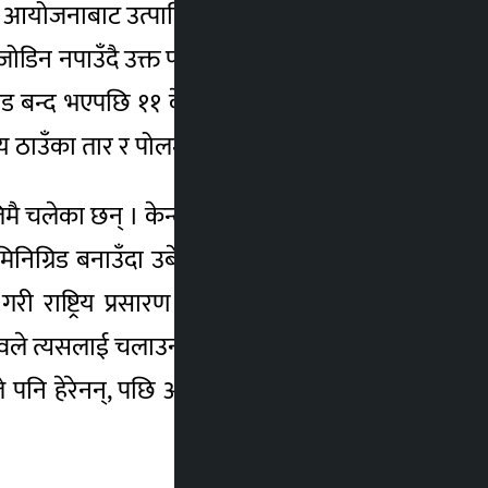
त् आयोजनाबाट उत्पादित बिजुलीलाई एकै ठाउँबाट
मा जोडिन नपाउँदै उक्त परियोजना अलपत्र परेको छ ।
 बन्द भएपछि ११ केभिए विद्युत् प्रसारण लाइन,
 ठाउँका तार र पोलमा क्षति पुगेको छ ।
मै चलेका छन् । केन्द्रीय विद्युतीकरण भएपछि ती
ग्रिड बनाउँदा उबेला झण्डै रु. डेढ करोड खर्च
ी राष्ट्रिय प्रसारण लाइनमा जोड्ने लक्ष्यसहित
्वले त्यसलाई चलाउन नसकेको बताए । “नेतृत्वले
े पनि हेरेनन्, पछि अस्तव्यस्त भएर परियोजना नै