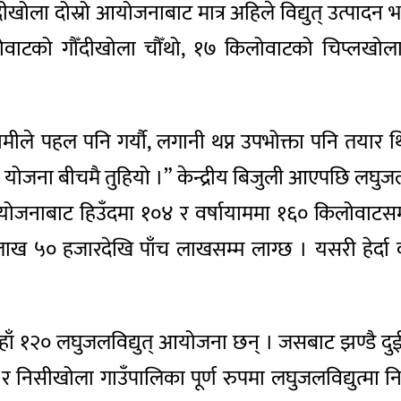
दीखोला दोस्रो आयोजनाबाट मात्र अहिले विद्युत् उत्पाद
लोवाटको गौँदीखोला चौँथो, १७ किलोवाटको चिप्लखोल
न हामीले पहल पनि गर्यौ, लगानी थप्न उपभोक्ता पनि तयार
रिडको योजना बीचमै तुहियो ।” केन्द्रीय बिजुली आएपछि लघ
आयोजनाबाट हिउँदमा १०४ र वर्षायाममा १६० किलोवाटसम्
न लाख ५० हजारदेखि पाँच लाखसम्म लाग्छ । यसरी हेर्द
 १२० लघुजलविद्युत् आयोजना छन् । जसबाट झण्डै दुई 
िसीखोला गाउँपालिका पूर्ण रुपमा लघुजलविद्युत्मा निर्भ