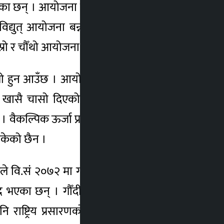
बनेका छन् । आयोजना चलाउनै धौधौको स्थिति छ ।
्युत् आयोजना बन्न थालेका हुन् । जैमिनी–१०
्रो र चौँथो आयोजना सञ्चालनमा छन् ।
 ठूलो हुन आउँछ । आयोजना व्यवस्थापकले स्थानीय
ले खासै चासो दिएको छैन । प्राविधिक जनशक्ति
ल्पिक ऊर्जा प्रवद्र्धन केन्द्रले लघुजलविद्युत्
सकेको छैन ।
रले वि.सं २०७२ मा गरेको प्रावधिक अध्ययन तथा
बन्द भएका छन् । गौँदीखोला पहिलो लघुजलविद्युत्
ि राष्ट्रिय प्रसारणको बिजुली नआउँदाका बखत