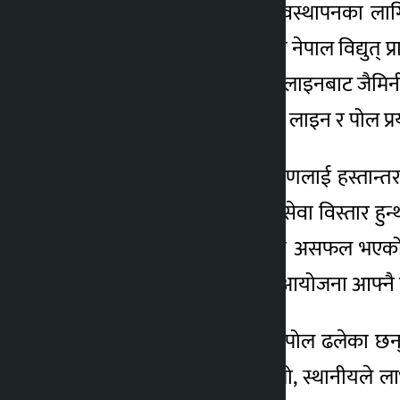
परियोजना सञ्चालन तथा व्यवस्थापनका लागि
राष्ट्रिय प्रसारण लाइनमा गाभ्न नेपाल विद
प्राधिकरणले आफ्नै प्रसारण लाइनबाट जैमिनीम
विस्तारका क्रममा मिनिग्रिडकै लाइन र पोल प
“आधिकारिकरुपमा प्राधिकरणलाई हस्तान्तरण
लगानीले अरु ठाउँमा विद्युत् सेवा विस्तार ह
सञ्चालनमा ल्याइए पनि पछि असफल भएको ब
टिप्पणी गरे । लघुजलविद्युत् आयोजना आफ्नै
“कतै तार लत्रिएको छ, कतै पोल ढलेका छन्, 
सकेको भए लगानी जोगिन्थ्यो, स्थानीयले लाभ