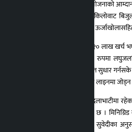
उपभोक्ता दुईतिर बाँडिदा आयोजनाको आम्दान
ती आयोजनाबाट कूल १२८ किलोवाट बिजुली उ
राङ्खानीमा २६ किलोवाटको ऊर्जाखोलासहित, ठ
ऊर्जाखोला निर्माणमा झण्डै २० लाख खर्च भए
सरकारले आफ्नो सम्पत्तिका रुपमा लघुजलवि
व्यवस्थापन र केही संरचनागत सुधार गर्नसके म
आयोजनालाई राष्ट्रिय प्रसारण लाइनमा जोड
गलकोट नगरपालिका–१ दुदिलाभाटीमा रहेका छ
सर्वे पनि त्यसै अलपत्र परेको छ । मिनिग्रि
आयोजनाका सचिव मोहदत्त सुवेदीका अनुसार