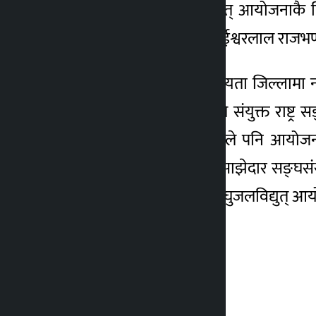
बासिन्दाले पनि लघुजलविद्युत् आयोजनाकै बिज
९डिसिआरडिसी०का अध्यक्ष ईश्वरलाल राजभण्डार
उनका अनुसार विगत छ वर्षयता जिल्लामा न
राजभण्डारीले बताए । पहिले संयुक्त राष्ट्
तत्कालीन जिविस र गाविसले पनि आयोजनामा 
गराउँथ्यो । त्यसबाहेक अरु साझेदार सङ्घ
तीन हजार २०० भन्दा बढी लघुजलविद्युत् आयो