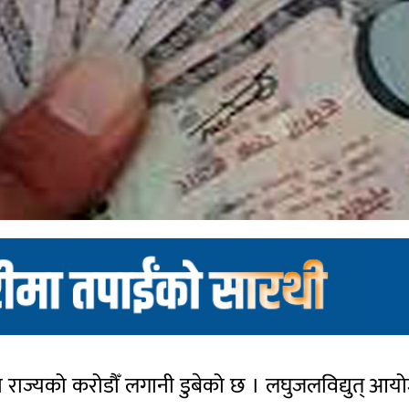
राज्यको करोडौँ लगानी डुबेको छ । लघुजलविद्युत् आयोजन