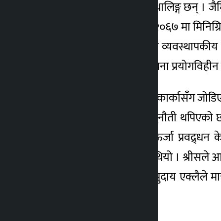
जोड्न बनाइएका पूर्वाधार लथालिङ्ग छन् । 
४ वर्ष अगाडि
राष्ट्रिय प्रसारणमा दिन वि.सं २०६७ मा मिनि
दुई वर्षसम्म जेनतेन चले पनि व्यवस्थापकी
पोल, ट्रान्सफर्मरलगायत संरचना प्रयोगविही
केही समय मिनिग्रिडमार्फत एकार्कासँग जोडिए
आयोजना सञ्चालनमा पनि चुनौती थपिएको छ । 
भएको बताए । वैकल्पिक ऊर्जा प्रवद्र्धन के
परियोजनामा लगानी गरेको थियो । श्रीसले आ
पनि इच्छाशक्ति देखाएन, समुदाय एक्लैले मात
बन्द भयो ।”