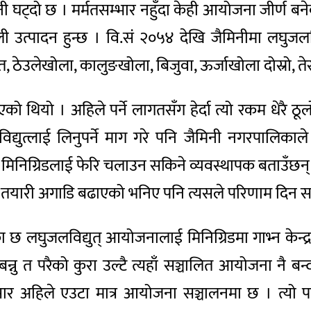
ी घट्दो छ । मर्मतसम्भार नहुँदा केही आयोजना जीर्ण 
त्पादन हुन्छ । वि.सं २०५४ देखि जैमिनीमा लघुजलविद
ेउलेखोला, कालुङखोला, बिजुवा, ऊर्जाखोला दोस्रो, तेस
को थियो । अहिले पर्ने लागतसँग हेर्दा त्यो रकम धेरै
द्युत्लाई लिनुपर्ने माग गरे पनि जैमिनी नगरपालिका
िनिग्रिडलाई फेरि चलाउन सकिने व्यवस्थापक बताउँछन् । वैक
्न तयारी अगाडि बढाएको भनिए पनि त्यसले परिणाम दिन 
 लघुजलविद्युत् आयोजनालाई मिनिग्रिडमा गाभ्न केन्द्
ड बन्नु त परैको कुरा उल्टै त्यहाँ सञ्चालित आयोजना नै 
 अहिले एउटा मात्र आयोजना सञ्चालनमा छ । त्यो पन