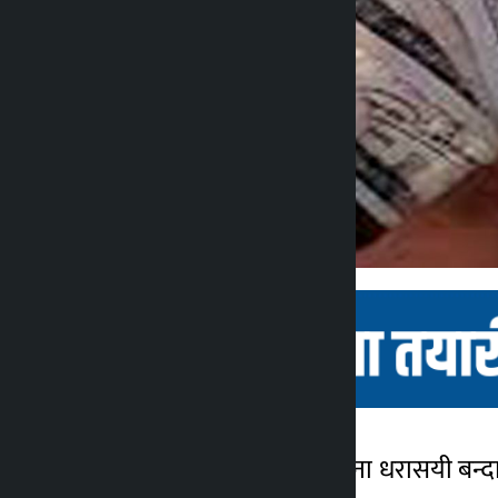
बागलुङ । मिनिग्रिड परियोजना धरासयी बन्दा 
कालोपाटी