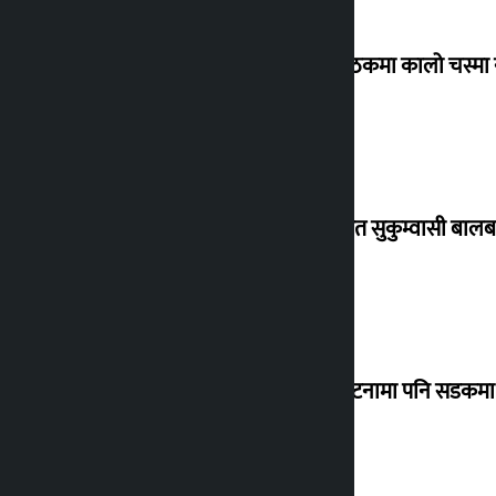
संसद् बैठकमा कालो चस्मा
विस्थापित सुकुम्वासी बालब
‘सानो घटनामा पनि सडकमा उ