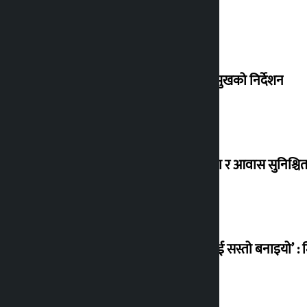
संसद् बैठकमा कालो चस्मा नलगाउन सभामुखको निर्देशन
विस्थापित सुकुम्वासी बालबालिकाको शिक्षा र आवास सुनिश्चित 
‘सानो घटनामा पनि सडकमा उतारेर सेनालाई सस्तो बनाइयो’ : म