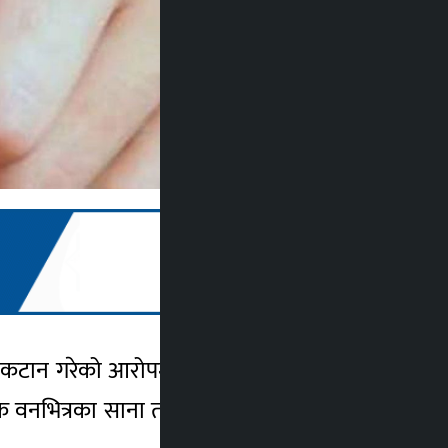
 कटान गरेको आरोपमा सात जनालाई पक्राउ गरी
यिक वनभित्रका साना तथा ठूला गरी हरिया सालका