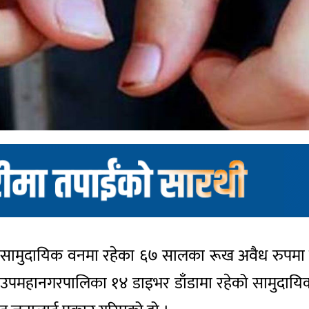
क सामुदायिक वनमा रहेका ६७ सालका रूख अवैध रुपमा
ौंडा उपमहानगरपालिका १४ डाइभर डाँडामा रहेको सामुदा