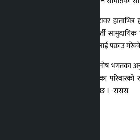
रुख कटान गरेको आरोपमा वन समितिका सात
सो वडाको निमार्णाधीन भ्यूटावर हाताभित्
समितिअन्तर्गत रहेको मध्यवर्ती सामुदायि
समितिका पदाधिकारीसहितलाई पक्राउ गरेक
आरक्षका सहायक वार्डेन सन्तोष भगतका अनु
ज्येष्ठ नागरिक रहेकाले निजका परिवारक
आरक्षले नमानेको बताइएको छ । -रासस