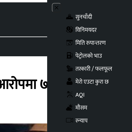
Close menu
सुनचाँदी
Toggle t
विनिमयदर
मिति रुपान्तरण
पेट्रोलको भाउ
तरकारी / फलफूल
आरोपमा ७ जना पक्राउ
मेरो एउटा कुरा छ
AQI
मौसम
स्न्याप