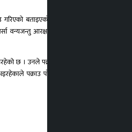
्राउ गरिएको बताइएको छ । चुरियामाई उपभोक्ता
ा वन्यजन्तु आरक्षले मध्यवर्ती सामुदायिक वन
रहेको छ । उनले पक्राउ परेका सातमध्ये दुईजना
भइरहेकाले पक्राउ परेकाहरुको परिचय खुलाउन