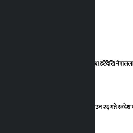
‘राजसंस्था हटेदेखि नेपालला
देउवा साउन २६ गते स्वदेश फ