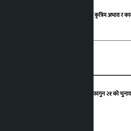
ग्यासको कृत्रिम अभाव र क
‘राजसंस्था हटेदेखि नेपाललाई दशा लाग्यो, फागुन २१ को चुनाव न
देउवा साउन २६ गते स्वदेश फर्किने