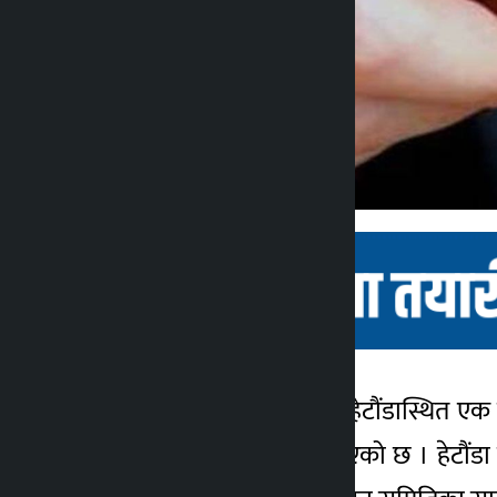
मकवानपुर । मकवानपुरको हेटौंडास्थित ए
कालोपाटी
अनुसन्धान प्रक्रिया सुरु गरिएको छ । हेट
४ वर्ष अगाडि