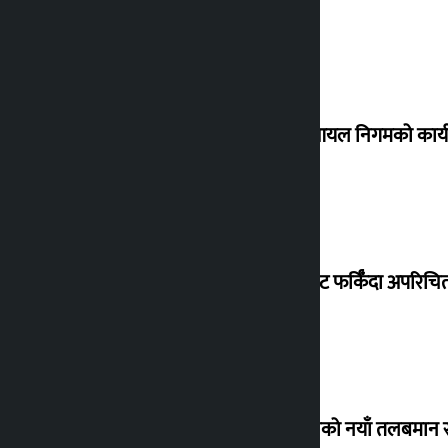
नेपाल आयल निगमको कार्यकार
विदेशबाट फर्किँदा अपरिचित 
कर्मचारीको नयाँ तलबमान स