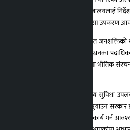
अघि बढाउन म सम्बन्धित मन्त्रालयलाई निर्
भेन्टिलेटर लगायतका चिकित्सा उपकरण आवश्यक
साथै उनले अस्पतालमा पर्याप्त जनशक्तिको व
चिकित्सा विज्ञान राष्ट्रिय प्रतिष्ठानका पदाध
साथ बजेट छुट्याई यस क्षेत्रमा भौतिक संर
ल्याएको जानकारी गराए ।
जनतालाई गुणस्तरीय स्वास्थ्य सुविधा उपलब
तवरमा स्वास्थ्योपचार सेवा पुयाउन सरकार 
पहुँचमा पुयाउन सबैले मिलेर कार्य गर्न आवश्
स्वास्थ्यसेवा उपलब्ध गराउँदै आएकोमा आभार व