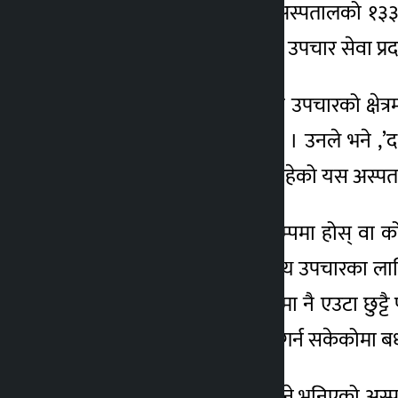
रहेको बताएका छन् । वीर अस्पतालको १३३
४ वर्ष अगाडि
गुणस्तरीय आधुनिक स्वास्थ्य उपचार सेवा प्
प्रधानमन्त्री देउवाले चिकित्सा उपचारको क्
प्रतिबद्ध रहेको बताएका छन् । उनले भने ,’द
रिफरल अस्पतालको रूपमा रहेको यस अस्पताल
विसं २०७२ को गोरखा भूकम्पमा होस् वा क
जनशक्तिले बिरामीको स्वास्थ्य उपचारका लागि
राष्ट्रिय तथा अन्तर्राष्ट्रिय जगतमा नै एउटा 
प्रदान गर्ने वातावरण सिर्जना गर्न सकेकोमा ब
‘भक्तपुरको दुवाकोटमा बनाउने भनिएको अस्