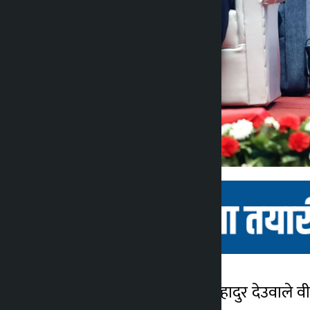
काठमाडौं । प्रधानमन्त्री शेरबहादुर देउवाल
कालोपाटी