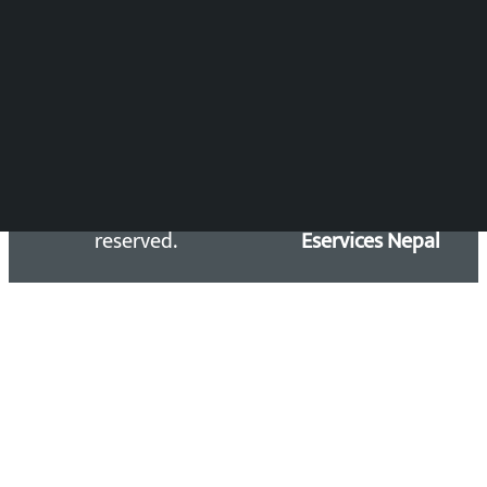
समाचार डेस्क : 9851406252 (10AM-10PM)
सिधा सम्पर्क:
Email: kalopatinews@gmail.com
Copyright 2026 ©
Developed &
Kalopati.com | All rights
Maintained by
reserved.
Eservices Nepal