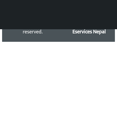
Copyright 2026 ©
Developed &
Kalopati.com | All rights
Maintained by
reserved.
Eservices Nepal