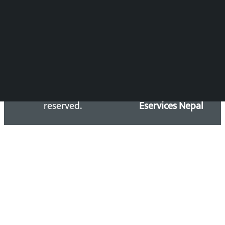
समाचार डेस्क : 9851406252 (10AM-10PM)
सिधा सम्पर्क:
Email: kalopatinews@gmail.com
Copyright 2026 ©
Developed &
Kalopati.com | All rights
Maintained by
reserved.
Eservices Nepal