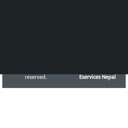
Press Council Reg. : 57-78-79
समाचार डेस्क : 9851406252 (10AM-10PM)
सिधा सम्पर्क:
Email: kalopatinews@gmail.com
Copyright 2026 ©
Developed &
Kalopati.com | All rights
Maintained by
reserved.
Eservices Nepal