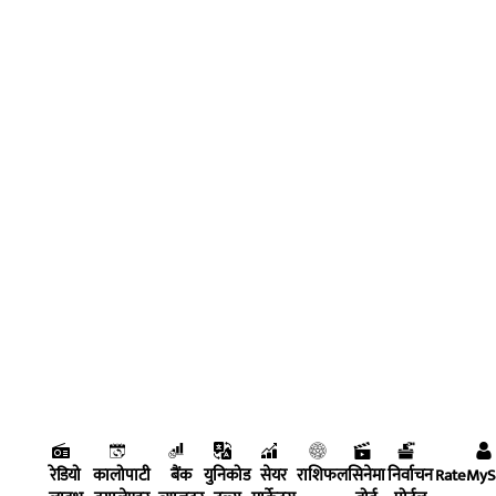
रेडियो
कालोपाटी
बैंक
युनिकोड
सेयर
राशिफल
सिनेमा
निर्वाचन
RateMy