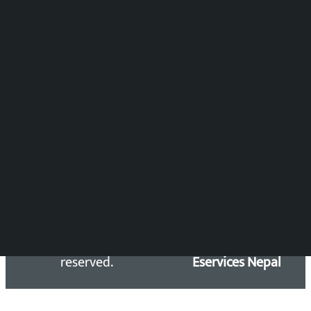
समाचार संयोजन
विष्णु आचार्य
DOIB Reg. No.: 2777/78-79
Press Council Reg. : 57-78-79
समाचार डेस्क : 9851406252 (10AM-10PM)
सिधा सम्पर्क:
Email: kalopatinews@gmail.com
Copyright 2026 ©
Developed &
Kalopati.com | All rights
Maintained by
reserved.
Eservices Nepal