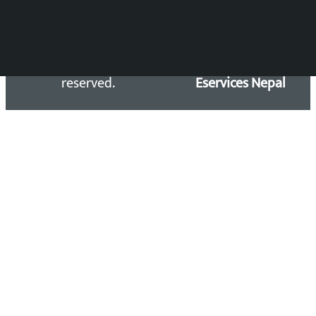
Copyright 2026 ©
Developed &
Kalopati.com | All rights
Maintained by
reserved.
Eservices Nepal