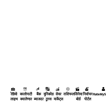
रेडियो
कालोपाटी
बैंक
युनिकोड
सेयर
राशिफल
सिनेमा
निर्वाचन
RateMy
लाइभ
क्यालेण्डर
ब्याजदर
टुल्स
मार्केट्स
बोर्ड
पोर्टल