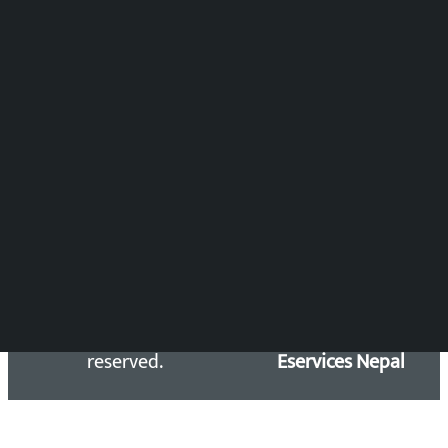
विष्णु आचार्य
DOIB Reg. No.: 2777/78-79
Press Council Reg. : 57-78-79
समाचार डेस्क : 9851406252 (10AM-10PM)
सिधा सम्पर्क:
Email: kalopatinews@gmail.com
Copyright 2026 ©
Developed &
Kalopati.com | All rights
Maintained by
reserved.
Eservices Nepal