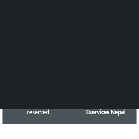
विष्णु आचार्य
DOIB Reg. No.: 2777/78-79
Press Council Reg. : 57-78-79
समाचार डेस्क : 9851406252 (10AM-10PM)
सिधा सम्पर्क:
Email: kalopatinews@gmail.com
Copyright 2026 ©
Developed &
Kalopati.com | All rights
Maintained by
reserved.
Eservices Nepal