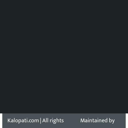
मल्टिमिडिया संयोजन:
पुष्पाञ्जली धमाला
समाचार संयोजन
विष्णु आचार्य
DOIB Reg. No.: 2777/78-79
Press Council Reg. : 57-78-79
समाचार डेस्क : 9851406252 (10AM-10PM)
सिधा सम्पर्क:
Email: kalopatinews@gmail.com
Copyright 2026 ©
Developed &
Kalopati.com | All rights
Maintained by