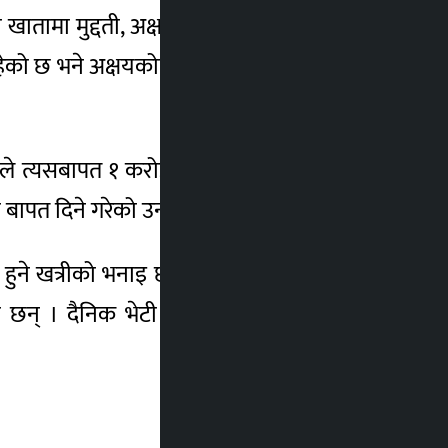
 खातामा मुद्दती, अक्षयकोष र बचत रकम गरी सो
को छ भने अक्षयकोष तथा मुद्धति खातामा २ अर्ब
ले त्यसबापत १ करोड रुपैयाँ वार्षिक भाडा आउने
बापत दिने गरेको उनले उल्लेख गरेका हुन् ।
लन हुने खत्रीको भनाइ छ । दैनिक भेटी पर्यटनबाट र
छन् । दैनिक भेटी संकलन गर्न ९ वटा घ्याम्पा