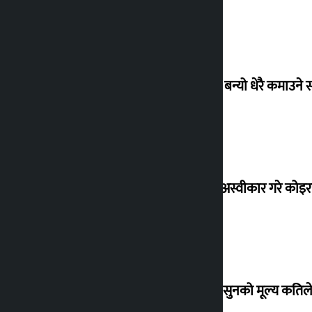
‘गौंथली’ बन्यो धेरै कमाउने
शेखरले अस्वीकार गरे कोइ
शुक्रबार सुनको मूल्य कतिले