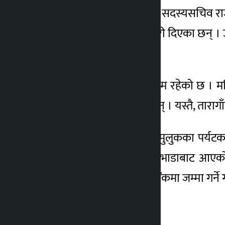
पशुपति क्षेत्र विकास कोषका सदस्यसचिव रा
मात्राको रकम रहेको जानकारी दिएका छन् । 
३७ करोड रुपैयाँ रहेको छ ।
पशुपतिको जग्गा एयरपोर्टसम्म रहेको छ । मन
खत्रीले जानकारी गराएका छन् । यस्तै, ताराग
पशुपति क्षेत्र घुम्न आउने तेस्रो मुलुकका पर
पशुपति क्षेत्रका सटर पसल भाडाबाट आएको 
राखिएको र हरेक दिन गनेर बैंकमा जम्मा गर्न