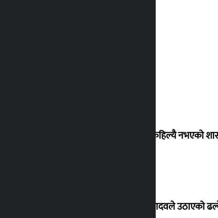
‘देशमा कहिल्यै नभएको शा
सांसद यादवले उठाएको ढल्क