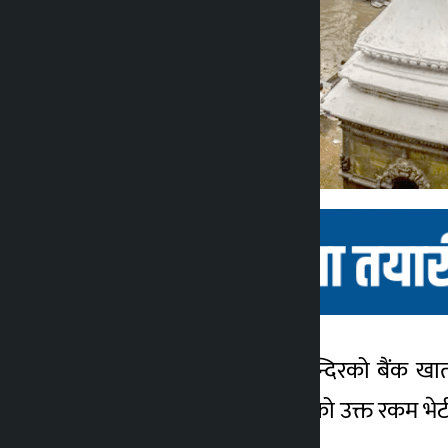
काठमाडौँ । पशुपतिनाथ मन्दिरको बैंक खाता
कालोपाटी
मन्दिरको बैंकमा मौज्दात रहेको उक्त रकम भेट
३ वर्ष अगाडि