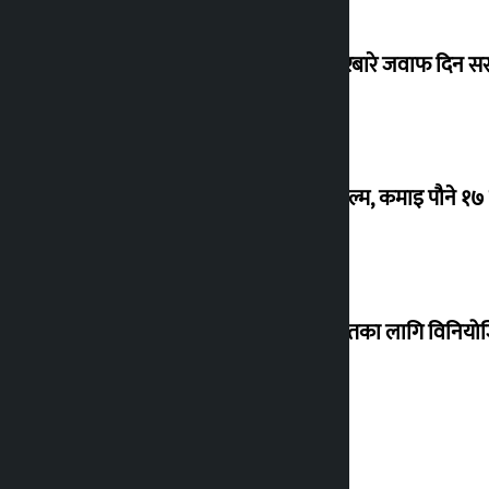
सांसद यादवले उठाएको ढल्केबर ट्रमा सेन्टरबारे जवाफ दिन 
‘गौंथली’ बन्यो धेरै कमाउने सातौं नेपाली फिल्म, कमाइ पौने १
शेखरले अस्वीकार गरे कोइराला निवास मर्मतका लागि विनिय
शुक्रबार सुनको मूल्य कतिले बढ्यो ?