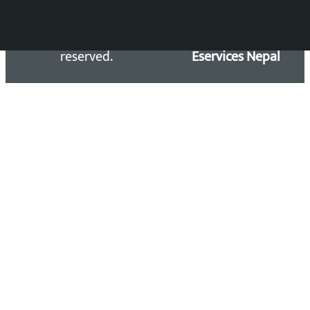
Copyright 2026 ©
Developed &
Kalopati.com | All rights
Maintained by
reserved.
Eservices Nepal