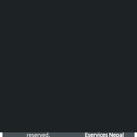
मल्टिमिडिया संयोजन:
पुष्पाञ्जली धमाला
समाचार संयोजन
विष्णु आचार्य
DOIB Reg. No.: 2777/78-79
Press Council Reg. : 57-78-79
समाचार डेस्क : 9851406252 (10AM-10PM)
सिधा सम्पर्क:
Email: kalopatinews@gmail.com
Copyright 2026 ©
Developed &
Kalopati.com | All rights
Maintained by
reserved.
Eservices Nepal