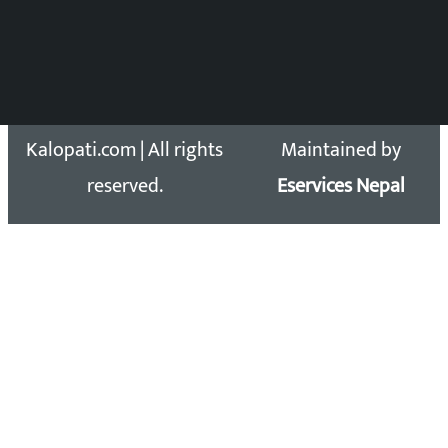
सिधा सम्पर्क:
Email: kalopatinews@gmail.com
Copyright 2026 ©
Developed &
Kalopati.com | All rights
Maintained by
reserved.
Eservices Nepal