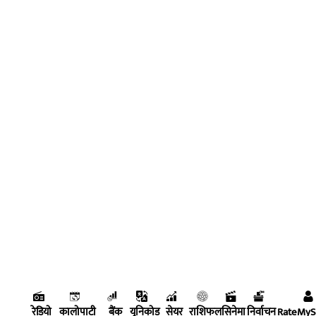
रेडियो
कालोपाटी
बैंक
युनिकोड
सेयर
राशिफल
सिनेमा
निर्वाचन
RateMy