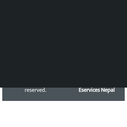
DOIB Reg. No.: 2777/78-79
Press Council Reg. : 57-78-79
समाचार डेस्क : 9851406252 (10AM-10PM)
सिधा सम्पर्क:
Email: kalopatinews@gmail.com
Copyright 2026 ©
Developed &
Kalopati.com | All rights
Maintained by
reserved.
Eservices Nepal