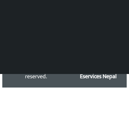
समाचार डेस्क : 9851406252 (10AM-10PM)
सिधा सम्पर्क:
Email: kalopatinews@gmail.com
Copyright 2026 ©
Developed &
Kalopati.com | All rights
Maintained by
reserved.
Eservices Nepal