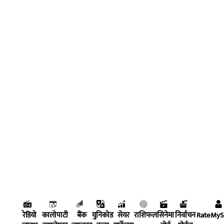
रेडियो
कालोपाटी
बैंक
युनिकोड
सेयर
राशिफल
सिनेमा
निर्वाचन
RateMy