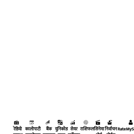
रेडियो
कालोपाटी
बैंक
युनिकोड
सेयर
राशिफल
सिनेमा
निर्वाचन
RateMy