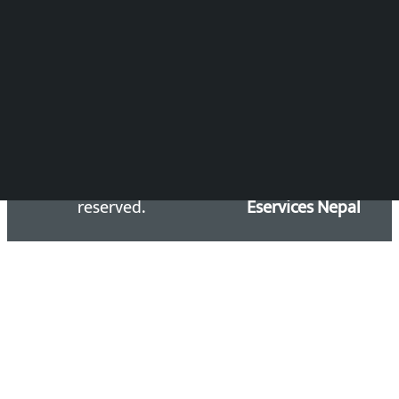
समाचार डेस्क : 9851406252 (10AM-10PM)
सिधा सम्पर्क:
Email: kalopatinews@gmail.com
Copyright 2026 ©
Developed &
Kalopati.com | All rights
Maintained by
reserved.
Eservices Nepal