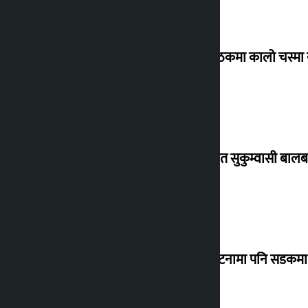
संसद् बैठकमा कालो चस्मा
विस्थापित सुकुम्वासी बालब
‘सानो घटनामा पनि सडकमा उ