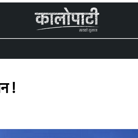
 menu
न !