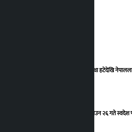
‘राजसंस्था हटेदेखि नेपालला
देउवा साउन २६ गते स्वदेश फ