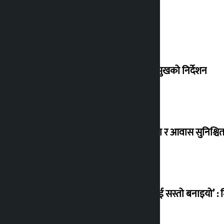
देउवा साउन २६ गते स्वदेश फर्किने
संसद् बैठकमा कालो चस्मा नलगाउन सभामुखको निर्देशन
विस्थापित सुकुम्वासी बालबालिकाको शिक्षा र आवास सुनिश्चित 
‘सानो घटनामा पनि सडकमा उतारेर सेनालाई सस्तो बनाइयो’ : म