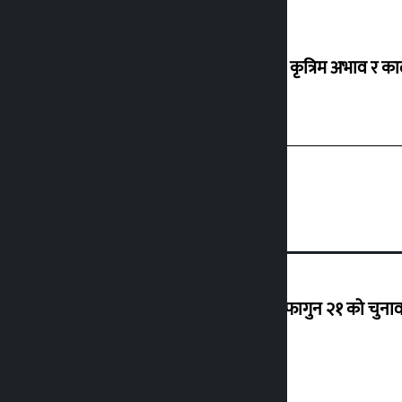
ग्यासको कृत्रिम अभाव र क
‘राजसंस्था हटेदेखि नेपाललाई दशा लाग्यो, फागुन २१ को चुनाव न