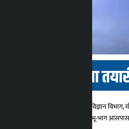
काठमाडौँ । जल तथा मौसम विज्ञान विभाग, म
कालोपाटी
अनुसार बङ्गलादेशको दक्षिण भू-भाग आसपास 
३ वर्ष अगाडि