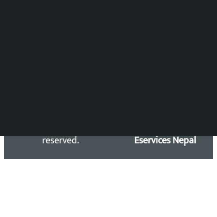
Press Council Reg. : 57-78-79
समाचार डेस्क : 9851406252 (10AM-10PM)
सिधा सम्पर्क:
Email: kalopatinews@gmail.com
Copyright 2026 ©
Developed &
Kalopati.com | All rights
Maintained by
reserved.
Eservices Nepal