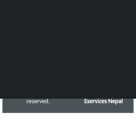
DOIB Reg. No.: 2777/78-79
Press Council Reg. : 57-78-79
समाचार डेस्क : 9851406252 (10AM-10PM)
सिधा सम्पर्क:
Email: kalopatinews@gmail.com
Copyright 2026 ©
Developed &
Kalopati.com | All rights
Maintained by
reserved.
Eservices Nepal