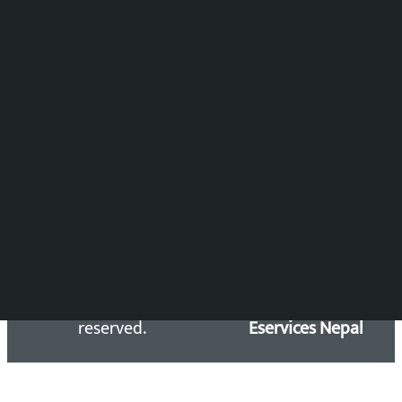
विष्णु आचार्य
DOIB Reg. No.: 2777/78-79
Press Council Reg. : 57-78-79
समाचार डेस्क : 9851406252 (10AM-10PM)
सिधा सम्पर्क:
Email: kalopatinews@gmail.com
Copyright 2026 ©
Developed &
Kalopati.com | All rights
Maintained by
reserved.
Eservices Nepal