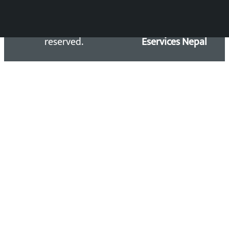
Copyright 2026 ©
Developed &
Kalopati.com | All rights
Maintained by
reserved.
Eservices Nepal