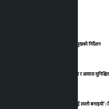
देउवा साउन २६ गते स्वदेश फर्किने
संसद् बैठकमा कालो चस्मा नलगाउन सभामुखको निर्देशन
विस्थापित सुकुम्वासी बालबालिकाको शिक्षा र आवास सुनिश्चित 
‘सानो घटनामा पनि सडकमा उतारेर सेनालाई सस्तो बनाइयो’ : म