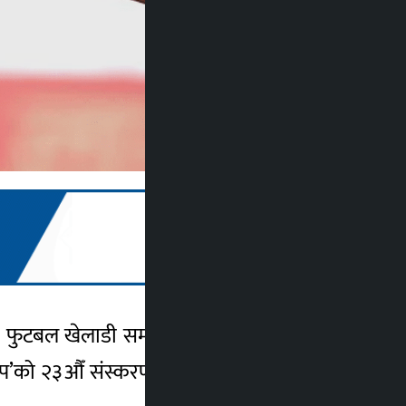
िय फुटबल खेलाडी सम्मान प्रदान गरिँदै छ । सहारा
डकप’को २३औँ संस्करणको उद्घाटन समारोहमा सो