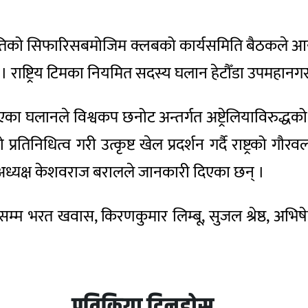
िको सिफारिसबमोजिम क्लबको कार्यसमिति बैठकले आयुसल
 । राष्ट्रिय टिमका नियमित सदस्य घलान हेटौँडा उपमहानग
एका घलानले विश्वकप छनोट अन्तर्गत अष्ट्रेलियाविरुद्धको खेल
्रको प्रतिनिधित्व गरी उत्कृष्ट खेल प्रदर्शन गर्दै राष्ट्र
ा अध्यक्ष केशवराज बरालले जानकारी दिएका छन् ।
्म भरत खवास, किरणकुमार लिम्बू, सुजल श्रेष्ठ, अभिषे
प्रतिक्रिया दिनुहोस्