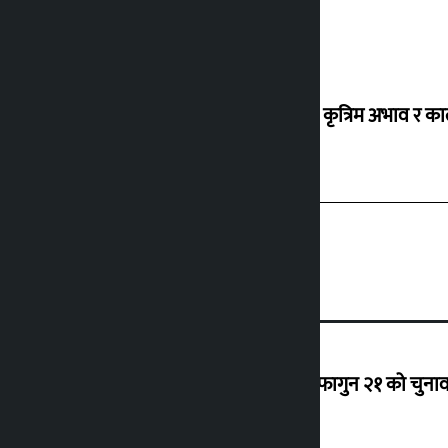
ग्यासको कृत्रिम अभाव र क
‘राजसंस्था हटेदेखि नेपाललाई दशा लाग्यो, फागुन २१ को चुनाव न