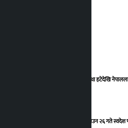
‘राजसंस्था हटेदेखि नेपालला
देउवा साउन २६ गते स्वदेश फ