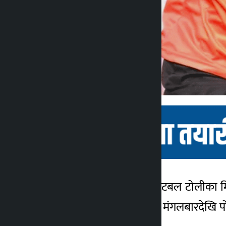
काठमाडौँ । नेपाली राष्ट्रिय फुटबल टोलीका म
कालोपाटी
क्लब पोखराको आयोजनामा मंगलबारदेखि पोख
३ वर्ष अगाडि