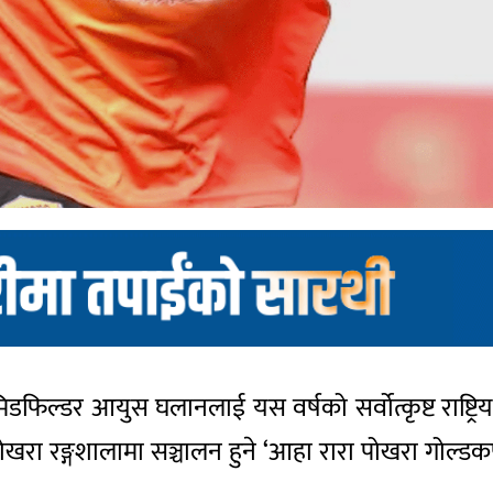
िडफिल्डर आयुस घलानलाई यस वर्षको सर्वोत्कृष्ट राष्ट्र
रा रङ्गशालामा सञ्चालन हुने ‘आहा रारा पोखरा गोल्