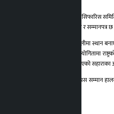
सम्मान गर्न लागिएको हो ।
प्रतिभा छनोटका लागि गठित सिफारिस समित
राशि नगद ५० हजार ५ रुपैयाँ र सम्मानपत्र छ
यस्तै, सानो उमरेमा राष्ट्रिय टोलीमा स्थान बना
तथा अन्तर्राष्ट्रिय फुटबल प्रतियोगितामा राष्ट
क्लबले बर्सेनि सम्मान गर्दै आएको सहाराक
विसं २०७४ देखि सञ्चालित यस सम्मान हालसम
भइसकेका छन् ।