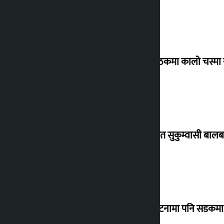
संसद् बैठकमा कालो चस्मा
विस्थापित सुकुम्वासी बालब
‘सानो घटनामा पनि सडकमा उ