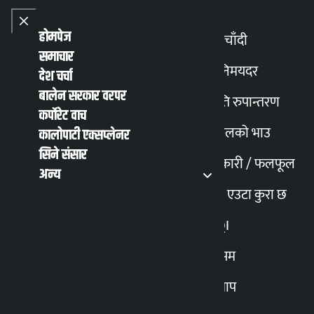
Skip to content
Close menu
Close menu
होमपेज
सुनचाँदी
समाचार
Toggle
विनिमयदर
देश चर्चा
बालेन सरकार वरपर
मिति रुपान्तरण
English
हिन्दी
कर्पोरेट वाच
MENU
Recent News
Trending News
Search
Open main
Open main menu
पेट्रोलको भाउ
कालोपाटी एक्सप्लेनर
सिने संसार
तरकारी / फलफूल
अन्य
गाउँपालिकाद्धारा ज्येष्ठ
मेरो एउटा कुरा छ
नागरिकको सहजताका
AQI
मौसम
लागि टोलमै पुगेर भत्ता
स्न्याप
वितरण