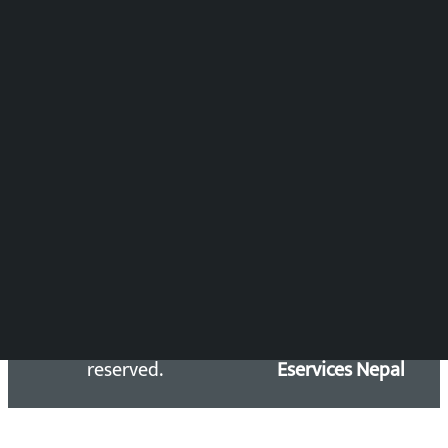
समाचार संयोजन
विष्णु आचार्य
DOIB Reg. No.: 2777/78-79
Press Council Reg. : 57-78-79
समाचार डेस्क : 9851406252 (10AM-10PM)
सिधा सम्पर्क:
Email: kalopatinews@gmail.com
Copyright 2026 ©
Developed &
Kalopati.com | All rights
Maintained by
reserved.
Eservices Nepal