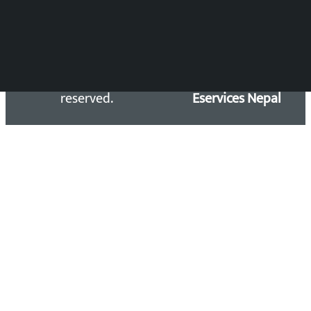
Copyright 2026 ©
Developed &
Kalopati.com | All rights
Maintained by
reserved.
Eservices Nepal