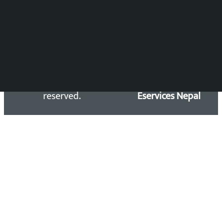
सिधा सम्पर्क:
Email: kalopatinews@gmail.com
Copyright 2026 ©
Developed &
Kalopati.com | All rights
Maintained by
reserved.
Eservices Nepal