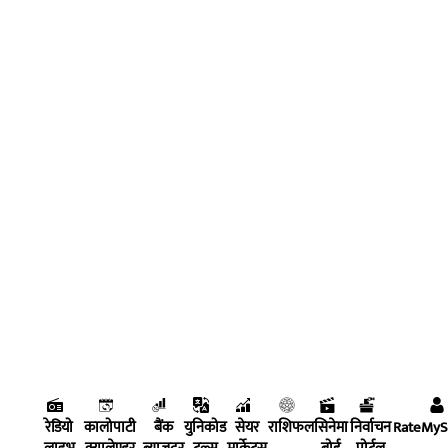
रेडियो
कालोपाटी
बैंक
युनिकोड
सेयर
राशिफल
सिनेमा
निर्वाचन
RateMy